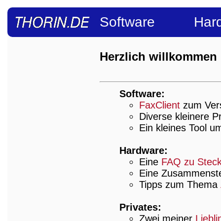
Software
Har
Herzlich willkommen 
Software:
FaxClient
zum Vers
Diverse kleinere
Ein kleines Tool 
Hardware:
Eine
FAQ zu Stec
Eine Zusammenste
Tipps zum Thema
Privates:
Zwei meiner
Liebl